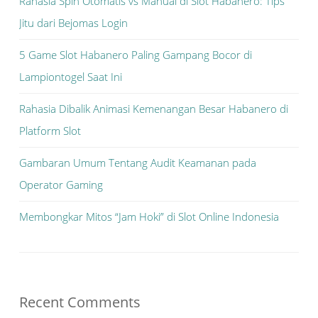
Rahasia Spin Otomatis vs Manual di Slot Habanero: Tips
Jitu dari Bejomas Login
5 Game Slot Habanero Paling Gampang Bocor di
Lampiontogel Saat Ini
Rahasia Dibalik Animasi Kemenangan Besar Habanero di
Platform Slot
Gambaran Umum Tentang Audit Keamanan pada
Operator Gaming
Membongkar Mitos “Jam Hoki” di Slot Online Indonesia
Recent Comments