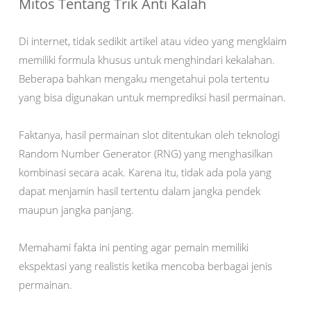
Mitos Tentang Trik Anti Kalah
Di internet, tidak sedikit artikel atau video yang mengklaim
memiliki formula khusus untuk menghindari kekalahan.
Beberapa bahkan mengaku mengetahui pola tertentu
yang bisa digunakan untuk memprediksi hasil permainan.
Faktanya, hasil permainan slot ditentukan oleh teknologi
Random Number Generator (RNG) yang menghasilkan
kombinasi secara acak. Karena itu, tidak ada pola yang
dapat menjamin hasil tertentu dalam jangka pendek
maupun jangka panjang.
Memahami fakta ini penting agar pemain memiliki
ekspektasi yang realistis ketika mencoba berbagai jenis
permainan.