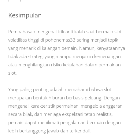
Kesimpulan
Pembahasan mengenai trik anti kalah saat bermain slot
volatilitas tinggi di pohonemas33 sering menjadi topik
yang menarik di kalangan pemain. Namun, kenyataannya
tidak ada strategi yang mampu menjamin kemenangan
atau menghilangkan risiko kekalahan dalam permainan
slot.
Yang paling penting adalah memahami bahwa slot
merupakan bentuk hiburan berbasis peluang. Dengan
mengenali karakteristik permainan, mengelola anggaran
secara bijak, dan menjaga ekspektasi tetap realistis,
pemain dapat menikmati pengalaman bermain dengan
lebih bertanggung jawab dan terkendali.