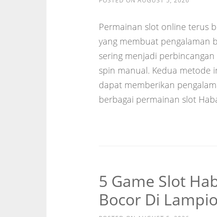
POSTED ON
AUGUST 5, 2026
Permainan slot online terus
yang membuat pengalaman ber
sering menjadi perbincangan 
spin manual. Kedua metode i
dapat memberikan pengalama
berbagai permainan slot Hab
5 Game Slot Ha
Bocor Di Lampion