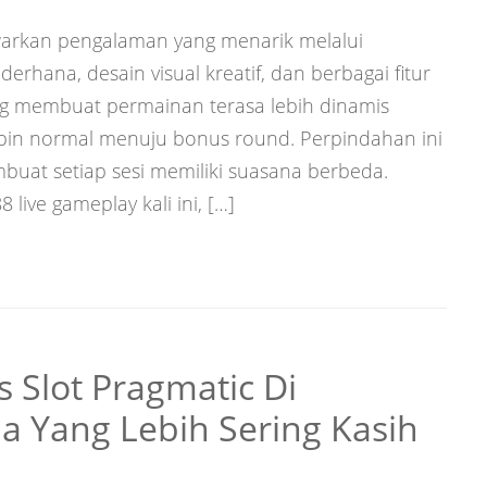
arkan pengalaman yang menarik melalui
rhana, desain visual kreatif, dan berbagai fitur
ng membuat permainan terasa lebih dinamis
spin normal menuju bonus round. Perpindahan ini
uat setiap sesi memiliki suasana berbeda.
ive gameplay kali ini, […]
 Slot Pragmatic Di
 Yang Lebih Sering Kasih