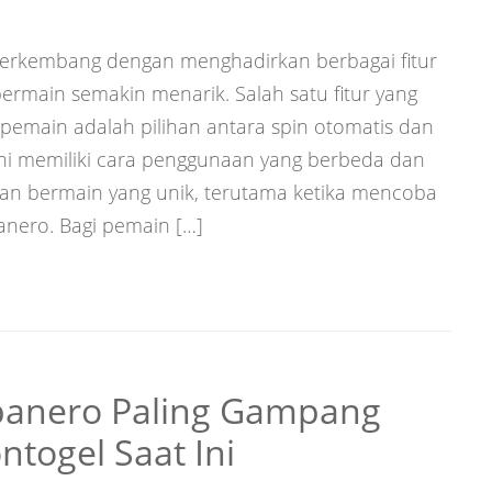
 berkembang dengan menghadirkan berbagai fitur
main semakin menarik. Salah satu fitur yang
pemain adalah pilihan antara spin otomatis dan
ni memiliki cara penggunaan yang berbeda dan
n bermain yang unik, terutama ketika mencoba
anero. Bagi pemain […]
banero Paling Gampang
togel Saat Ini