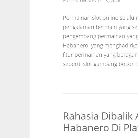
POSTED ON
AUGUST 5, 2026
Permainan slot online selal
pengalaman bermain yang sed
pengembang permainan yang 
Habanero, yang menghadirkan 
fitur permainan yang beragam
seperti “slot gampang bocor”
Rahasia Dibali
Habanero Di Pla