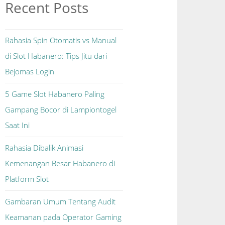
Recent Posts
Rahasia Spin Otomatis vs Manual
di Slot Habanero: Tips Jitu dari
Bejomas Login
5 Game Slot Habanero Paling
Gampang Bocor di Lampiontogel
Saat Ini
Rahasia Dibalik Animasi
Kemenangan Besar Habanero di
Platform Slot
Gambaran Umum Tentang Audit
Keamanan pada Operator Gaming