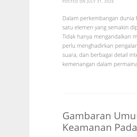
POSTED ON
JULY 31, 2026
Dalam perkembangan dunia hib
satu elemen yang semakin di
Tidak hanya mengandalkan 
perlu menghadirkan pengalama
suara, dan berbagai detail in
kemenangan dalam permainan 
Gambaran Umum
Keamanan Pada