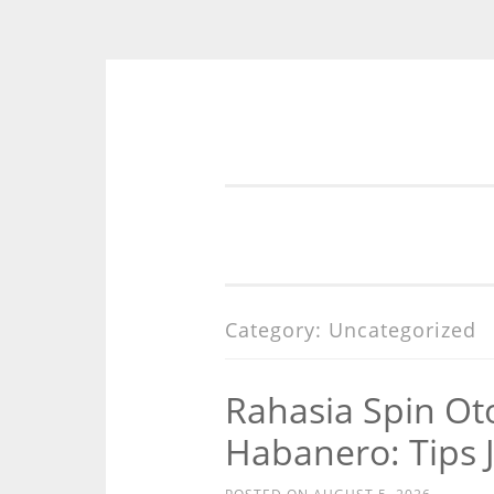
Skip
to
content
Category:
Uncategorized
Rahasia Spin Ot
Habanero: Tips 