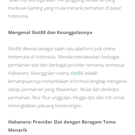
Hacksaw Gaming yang mulai menarik perhatian di pasar
Indonesia.
Mengenal Slot88 dan Keunggulannya
Slot88 dikenal sebagai salah satu platform judi online
terkemuka di Indonesia.
Mereka menawarkan berbagai
permainan slot dari berbagai provider ternama, termasuk
Habanero.
Keunggulan utama
slot88
adalah
kemampuannya menyediakan informasi lengkap mengenai
setiap permainan yang ditawarkan.
Mulai dari deskripsi
permainan, fitur-fitur unggulan, hingga tips dan trik untuk
meningkatkan peluang kemenangan.
Habanero: Provider Slot dengan Beragam Tema
Menarik