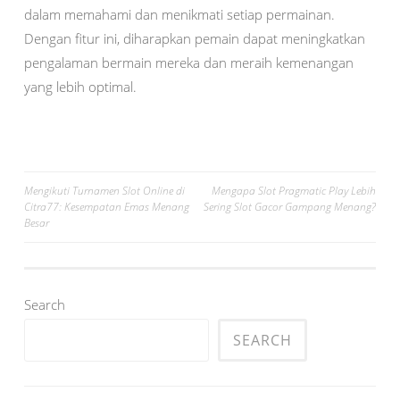
dalam memahami dan menikmati setiap permainan.
Dengan fitur ini, diharapkan pemain dapat meningkatkan
pengalaman bermain mereka dan meraih kemenangan
yang lebih optimal.
Post
Mengikuti Turnamen Slot Online di
Mengapa Slot Pragmatic Play Lebih
Citra77: Kesempatan Emas Menang
Sering Slot Gacor Gampang Menang?
navigation
Besar
Search
SEARCH