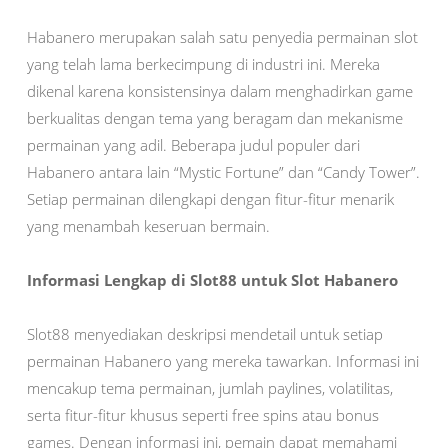
Habanero merupakan salah satu penyedia permainan slot
yang telah lama berkecimpung di industri ini.
Mereka
dikenal karena konsistensinya dalam menghadirkan game
berkualitas dengan tema yang beragam dan mekanisme
permainan yang adil.
Beberapa judul populer dari
Habanero antara lain “Mystic Fortune” dan “Candy Tower”.
Setiap permainan dilengkapi dengan fitur-fitur menarik
yang menambah keseruan bermain.
Informasi Lengkap di Slot88 untuk Slot Habanero
Slot88 menyediakan deskripsi mendetail untuk setiap
permainan Habanero yang mereka tawarkan.
Informasi ini
mencakup tema permainan, jumlah paylines, volatilitas,
serta fitur-fitur khusus seperti free spins atau bonus
games.
Dengan informasi ini, pemain dapat memahami