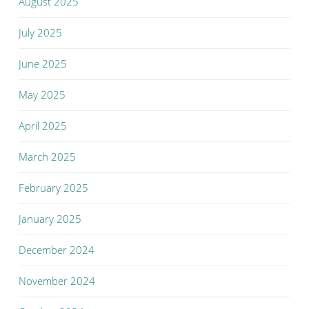
August 2025
July 2025
June 2025
May 2025
April 2025
March 2025
February 2025
January 2025
December 2024
November 2024