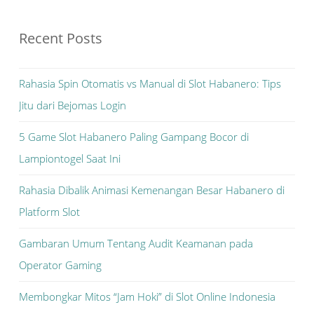
Recent Posts
Rahasia Spin Otomatis vs Manual di Slot Habanero: Tips
Jitu dari Bejomas Login
5 Game Slot Habanero Paling Gampang Bocor di
Lampiontogel Saat Ini
Rahasia Dibalik Animasi Kemenangan Besar Habanero di
Platform Slot
Gambaran Umum Tentang Audit Keamanan pada
Operator Gaming
Membongkar Mitos “Jam Hoki” di Slot Online Indonesia