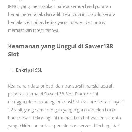
(RNG) yang memastikan bahwa semua hasil putaran
benar-benar acak dan adil. Teknologi ini diaudit secara
berkala oleh pihak ketiga yang independen untuk
memastikan integritasnya.
Keamanan yang Unggul di Sawer138
Slot
Enkripsi SSL
Keamanan data pribadi dan transaksi finansial adalah
prioritas utama di Sawer138 Slot. Platform ini
menggunakan teknologi enkripsi SSL (Secure Socket Layer)
128-bit, yang sama dengan yang digunakan oleh bank-
bank besar. Teknologi ini memastikan bahwa semua data
yang dikirimkan antara pemain dan server dilindungi dari