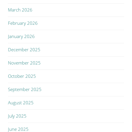
March 2026
February 2026
January 2026
December 2025
November 2025
October 2025
September 2025
August 2025
July 2025
June 2025