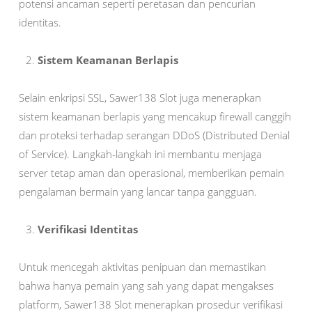
potensi ancaman seperti peretasan dan pencurian
identitas.
Sistem Keamanan Berlapis
Selain enkripsi SSL, Sawer138 Slot juga menerapkan
sistem keamanan berlapis yang mencakup firewall canggih
dan proteksi terhadap serangan DDoS (Distributed Denial
of Service). Langkah-langkah ini membantu menjaga
server tetap aman dan operasional, memberikan pemain
pengalaman bermain yang lancar tanpa gangguan.
Verifikasi Identitas
Untuk mencegah aktivitas penipuan dan memastikan
bahwa hanya pemain yang sah yang dapat mengakses
platform, Sawer138 Slot menerapkan prosedur verifikasi