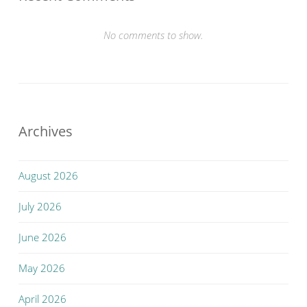
No comments to show.
Archives
August 2026
July 2026
June 2026
May 2026
April 2026