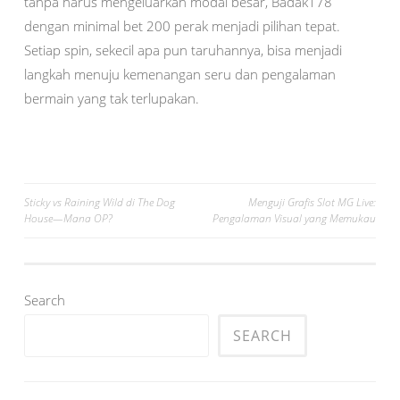
tanpa harus mengeluarkan modal besar, Badak178
dengan minimal bet 200 perak menjadi pilihan tepat.
Setiap spin, sekecil apa pun taruhannya, bisa menjadi
langkah menuju kemenangan seru dan pengalaman
bermain yang tak terlupakan.
Post
Sticky vs Raining Wild di The Dog
Menguji Grafis Slot MG Live:
House—Mana OP?
Pengalaman Visual yang Memukau
navigation
Search
SEARCH