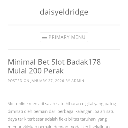
daisyeldridge
Skip
to
content
PRIMARY MENU
Minimal Bet Slot Badak178
Mulai 200 Perak
POSTED ON
JANUARY 27, 2026
BY
ADMIN
Slot online menjadi salah satu hiburan digital yang paling
diminati oleh pemain dari berbagai kalangan. Salah satu
daya tarik terbesar adalah fleksibilitas taruhan, yang
memungkinkan pemain dengan modal kecil sekalipun