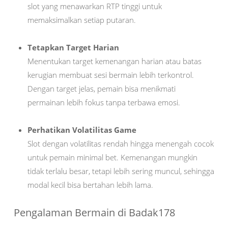
slot yang menawarkan RTP tinggi untuk
memaksimalkan setiap putaran.
Tetapkan Target Harian
Menentukan target kemenangan harian atau batas
kerugian membuat sesi bermain lebih terkontrol.
Dengan target jelas, pemain bisa menikmati
permainan lebih fokus tanpa terbawa emosi.
Perhatikan Volatilitas Game
Slot dengan volatilitas rendah hingga menengah cocok
untuk pemain minimal bet. Kemenangan mungkin
tidak terlalu besar, tetapi lebih sering muncul, sehingga
modal kecil bisa bertahan lebih lama.
Pengalaman Bermain di Badak178