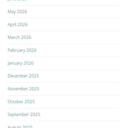
May 2026
April 2026
March 2026
February 2026
January 2026
December 2025
November 2025
October 2025
September 2025
August 2025