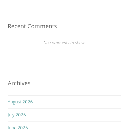
Recent Comments
No comments to show.
Archives
August 2026
July 2026
June 2026