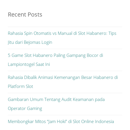
Recent Posts
Rahasia Spin Otomatis vs Manual di Slot Habanero: Tips
Jitu dari Bejomas Login
5 Game Slot Habanero Paling Gampang Bocor di
Lampiontogel Saat Ini
Rahasia Dibalik Animasi Kemenangan Besar Habanero di
Platform Slot
Gambaran Umum Tentang Audit Keamanan pada
Operator Gaming
Membongkar Mitos “Jam Hoki” di Slot Online Indonesia