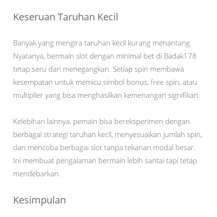
Keseruan Taruhan Kecil
Banyak yang mengira taruhan kecil kurang menantang.
Nyatanya, bermain slot dengan minimal bet di Badak178
tetap seru dan menegangkan. Setiap spin membawa
kesempatan untuk memicu simbol bonus, free spin, atau
multiplier yang bisa menghasilkan kemenangan signifikan.
Kelebihan lainnya, pemain bisa bereksperimen dengan
berbagai strategi taruhan kecil, menyesuaikan jumlah spin,
dan mencoba berbagai slot tanpa tekanan modal besar.
Ini membuat pengalaman bermain lebih santai tapi tetap
mendebarkan.
Kesimpulan