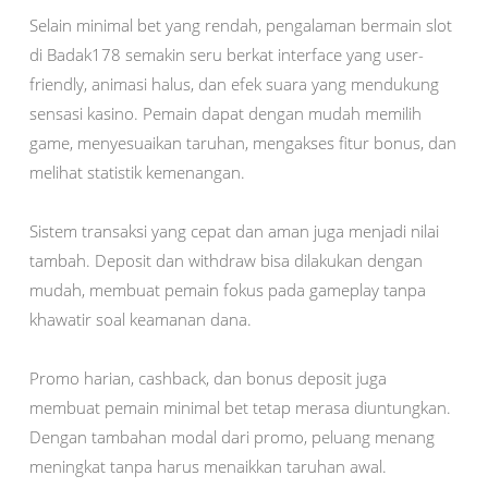
Selain minimal bet yang rendah, pengalaman bermain slot
di Badak178 semakin seru berkat interface yang user-
friendly, animasi halus, dan efek suara yang mendukung
sensasi kasino. Pemain dapat dengan mudah memilih
game, menyesuaikan taruhan, mengakses fitur bonus, dan
melihat statistik kemenangan.
Sistem transaksi yang cepat dan aman juga menjadi nilai
tambah. Deposit dan withdraw bisa dilakukan dengan
mudah, membuat pemain fokus pada gameplay tanpa
khawatir soal keamanan dana.
Promo harian, cashback, dan bonus deposit juga
membuat pemain minimal bet tetap merasa diuntungkan.
Dengan tambahan modal dari promo, peluang menang
meningkat tanpa harus menaikkan taruhan awal.