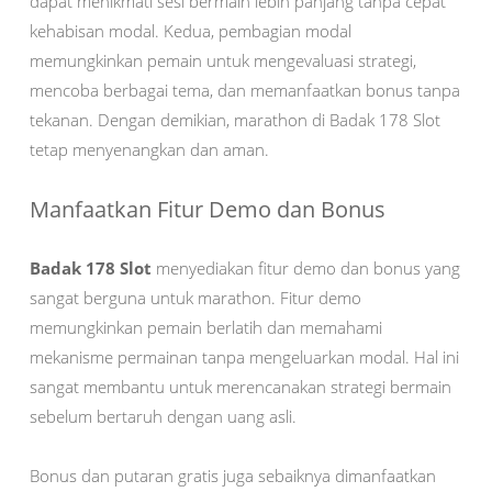
dapat menikmati sesi bermain lebih panjang tanpa cepat
kehabisan modal. Kedua, pembagian modal
memungkinkan pemain untuk mengevaluasi strategi,
mencoba berbagai tema, dan memanfaatkan bonus tanpa
tekanan. Dengan demikian, marathon di Badak 178 Slot
tetap menyenangkan dan aman.
Manfaatkan Fitur Demo dan Bonus
Badak 178 Slot
menyediakan fitur demo dan bonus yang
sangat berguna untuk marathon. Fitur demo
memungkinkan pemain berlatih dan memahami
mekanisme permainan tanpa mengeluarkan modal. Hal ini
sangat membantu untuk merencanakan strategi bermain
sebelum bertaruh dengan uang asli.
Bonus dan putaran gratis juga sebaiknya dimanfaatkan