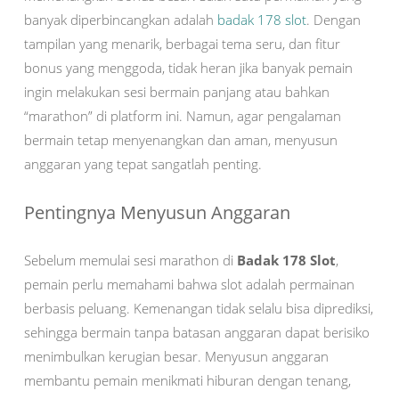
banyak diperbincangkan adalah
badak 178 slot
. Dengan
tampilan yang menarik, berbagai tema seru, dan fitur
bonus yang menggoda, tidak heran jika banyak pemain
ingin melakukan sesi bermain panjang atau bahkan
“marathon” di platform ini. Namun, agar pengalaman
bermain tetap menyenangkan dan aman, menyusun
anggaran yang tepat sangatlah penting.
Pentingnya Menyusun Anggaran
Sebelum memulai sesi marathon di
Badak 178 Slot
,
pemain perlu memahami bahwa slot adalah permainan
berbasis peluang. Kemenangan tidak selalu bisa diprediksi,
sehingga bermain tanpa batasan anggaran dapat berisiko
menimbulkan kerugian besar. Menyusun anggaran
membantu pemain menikmati hiburan dengan tenang,