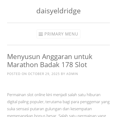
daisyeldridge
Skip
to
content
PRIMARY MENU
Menyusun Anggaran untuk
Marathon Badak 178 Slot
POSTED ON
OCTOBER 29, 2025
BY
ADMIN
Permainan slot online kini menjadi salah satu hiburan
digital paling populer, terutama bagi para penggemar yang
suka sensasi putaran gulungan dan kesempatan
memenangkan bonus besar. Salah satu permainan yang