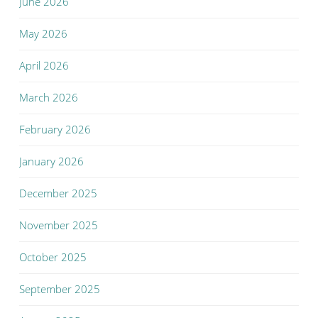
June 2026
May 2026
April 2026
March 2026
February 2026
January 2026
December 2025
November 2025
October 2025
September 2025