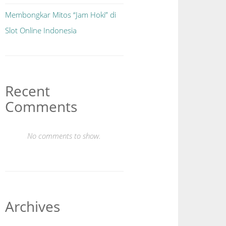
Membongkar Mitos “Jam Hoki” di
Slot Online Indonesia
Recent
Comments
No comments to show.
Archives