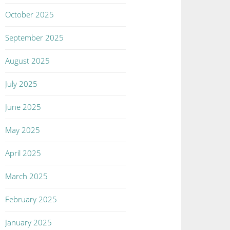
October 2025
September 2025
August 2025
July 2025
June 2025
May 2025
April 2025
March 2025
February 2025
January 2025