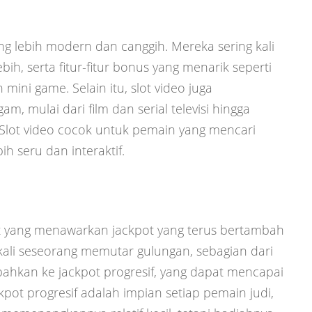
yang lebih modern dan canggih. Mereka sering kali
bih, serta fitur-fitur bonus yang menarik seperti
n mini game. Selain itu, slot video juga
 mulai dari film dan serial televisi hingga
Slot video cocok untuk pemain yang mencari
h seru dan interaktif.
slot yang menawarkan jackpot yang terus bertambah
 kali seseorang memutar gulungan, sebagian dari
ahkan ke jackpot progresif, yang dapat mencapai
kpot progresif adalah impian setiap pemain judi,