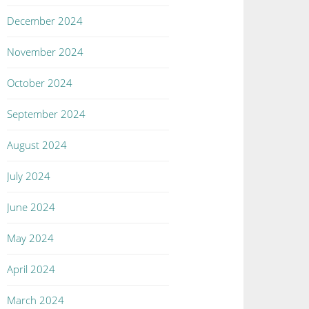
December 2024
November 2024
October 2024
September 2024
August 2024
July 2024
June 2024
May 2024
April 2024
March 2024