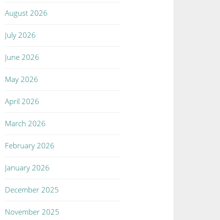
August 2026
July 2026
June 2026
May 2026
April 2026
March 2026
February 2026
January 2026
December 2025
November 2025