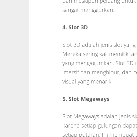
dan meskipun peluang untuk m
sangat menggiurkan.
4. Slot 3D
Slot 3D adalah jenis slot ya
Mereka sering kali memiliki an
yang mengagumkan. Slot 3D 
imersif dan menghibur, dan
visual yang menarik.
5. Slot Megaways
Slot Megaways adalah jenis 
karena setiap gulungan dapa
setiap putaran. Ini membuat 