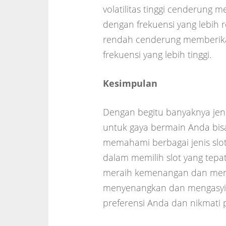
volatilitas tinggi cenderung
dengan frekuensi yang lebih r
rendah cenderung memberikan
frekuensi yang lebih tinggi.
Kesimpulan
Dengan begitu banyaknya jenis
untuk gaya bermain Anda bi
memahami berbagai jenis slot
dalam memilih slot yang tep
meraih kemenangan dan men
menyenangkan dan mengasyik
preferensi Anda dan nikmati 