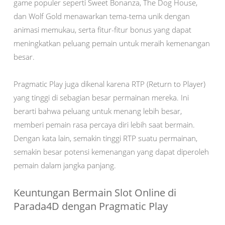
game populer seperti Sweet Bonanza, The Dog House,
dan Wolf Gold menawarkan tema-tema unik dengan
animasi memukau, serta fitur-fitur bonus yang dapat
meningkatkan peluang pemain untuk meraih kemenangan
besar.
Pragmatic Play juga dikenal karena RTP (Return to Player)
yang tinggi di sebagian besar permainan mereka. Ini
berarti bahwa peluang untuk menang lebih besar,
memberi pemain rasa percaya diri lebih saat bermain.
Dengan kata lain, semakin tinggi RTP suatu permainan,
semakin besar potensi kemenangan yang dapat diperoleh
pemain dalam jangka panjang.
Keuntungan Bermain Slot Online di
Parada4D dengan Pragmatic Play