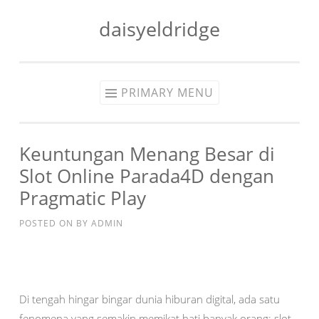
daisyeldridge
Skip
to
content
PRIMARY MENU
Keuntungan Menang Besar di
Slot Online Parada4D dengan
Pragmatic Play
POSTED ON
BY
ADMIN
Di tengah hingar bingar dunia hiburan digital, ada satu
fenomena yang semakin memikat hati banyak orang: slot