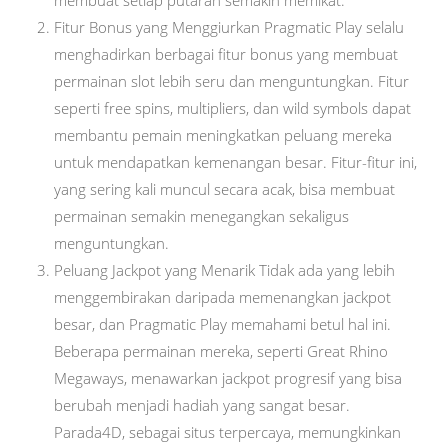
membuat setiap putaran semakin memikat.
Fitur Bonus yang Menggiurkan Pragmatic Play selalu
menghadirkan berbagai fitur bonus yang membuat
permainan slot lebih seru dan menguntungkan. Fitur
seperti free spins, multipliers, dan wild symbols dapat
membantu pemain meningkatkan peluang mereka
untuk mendapatkan kemenangan besar. Fitur-fitur ini,
yang sering kali muncul secara acak, bisa membuat
permainan semakin menegangkan sekaligus
menguntungkan.
Peluang Jackpot yang Menarik Tidak ada yang lebih
menggembirakan daripada memenangkan jackpot
besar, dan Pragmatic Play memahami betul hal ini.
Beberapa permainan mereka, seperti Great Rhino
Megaways, menawarkan jackpot progresif yang bisa
berubah menjadi hadiah yang sangat besar.
Parada4D, sebagai situs terpercaya, memungkinkan