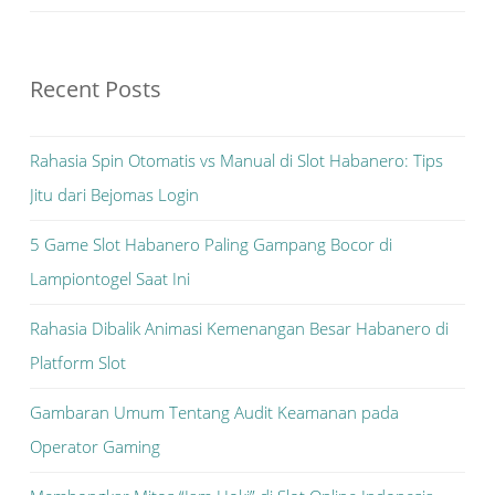
Recent Posts
Rahasia Spin Otomatis vs Manual di Slot Habanero: Tips
Jitu dari Bejomas Login
5 Game Slot Habanero Paling Gampang Bocor di
Lampiontogel Saat Ini
Rahasia Dibalik Animasi Kemenangan Besar Habanero di
Platform Slot
Gambaran Umum Tentang Audit Keamanan pada
Operator Gaming