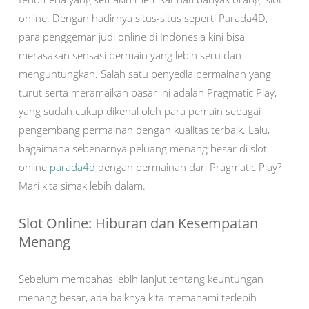
online. Dengan hadirnya situs-situs seperti Parada4D,
para penggemar judi online di Indonesia kini bisa
merasakan sensasi bermain yang lebih seru dan
menguntungkan. Salah satu penyedia permainan yang
turut serta meramaikan pasar ini adalah Pragmatic Play,
yang sudah cukup dikenal oleh para pemain sebagai
pengembang permainan dengan kualitas terbaik. Lalu,
bagaimana sebenarnya peluang menang besar di slot
online
parada4d
dengan permainan dari Pragmatic Play?
Mari kita simak lebih dalam.
Slot Online: Hiburan dan Kesempatan
Menang
Sebelum membahas lebih lanjut tentang keuntungan
menang besar, ada baiknya kita memahami terlebih