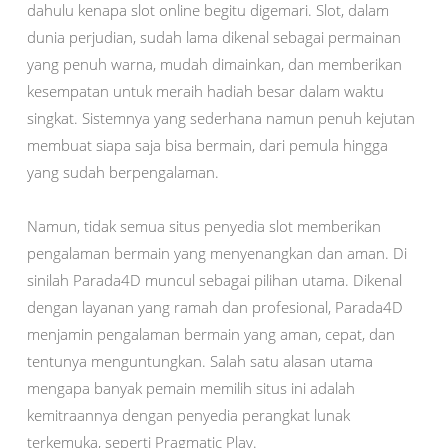
dahulu kenapa slot online begitu digemari. Slot, dalam
dunia perjudian, sudah lama dikenal sebagai permainan
yang penuh warna, mudah dimainkan, dan memberikan
kesempatan untuk meraih hadiah besar dalam waktu
singkat. Sistemnya yang sederhana namun penuh kejutan
membuat siapa saja bisa bermain, dari pemula hingga
yang sudah berpengalaman.
Namun, tidak semua situs penyedia slot memberikan
pengalaman bermain yang menyenangkan dan aman. Di
sinilah Parada4D muncul sebagai pilihan utama. Dikenal
dengan layanan yang ramah dan profesional, Parada4D
menjamin pengalaman bermain yang aman, cepat, dan
tentunya menguntungkan. Salah satu alasan utama
mengapa banyak pemain memilih situs ini adalah
kemitraannya dengan penyedia perangkat lunak
terkemuka, seperti Pragmatic Play.