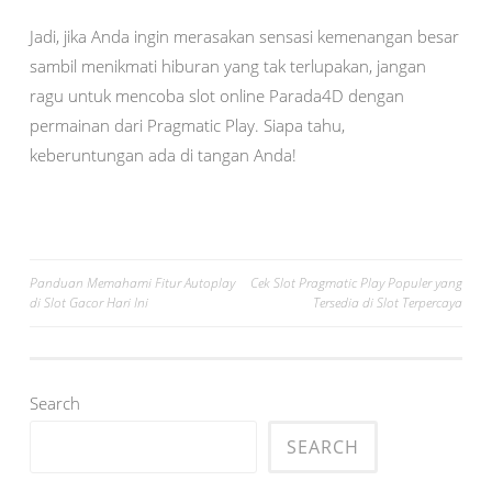
Jadi, jika Anda ingin merasakan sensasi kemenangan besar
sambil menikmati hiburan yang tak terlupakan, jangan
ragu untuk mencoba slot online Parada4D dengan
permainan dari Pragmatic Play. Siapa tahu,
keberuntungan ada di tangan Anda!
Post
Panduan Memahami Fitur Autoplay
Cek Slot Pragmatic Play Populer yang
di Slot Gacor Hari Ini
Tersedia di Slot Terpercaya
navigation
Search
SEARCH