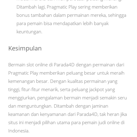
Ditambah lagi, Pragmatic Play sering memberikan
bonus tambahan dalam permainan mereka, sehingga
para pemain bisa mendapatkan lebih banyak
keuntungan.
Kesimpulan
Bermain slot online di Parada4D dengan permainan dari
Pragmatic Play memberikan peluang besar untuk meraih
kemenangan besar. Dengan kualitas permainan yang
tinggi, fitur-fitur menarik, serta peluang jackpot yang
menggiurkan, pengalaman bermain menjadi semakin seru
dan menguntungkan. Ditambah dengan jaminan
keamanan dan kenyamanan dari Parada4D, tak heran jika
situs ini menjadi pilihan utama para pemain judi online di
Indonesia.