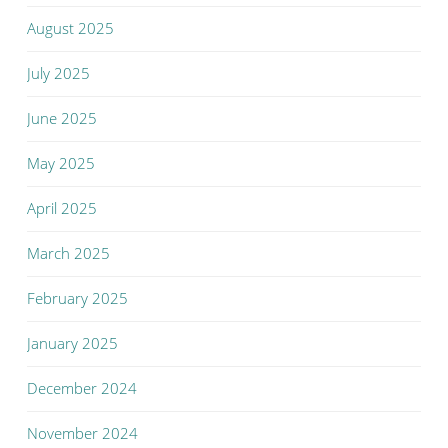
August 2025
July 2025
June 2025
May 2025
April 2025
March 2025
February 2025
January 2025
December 2024
November 2024