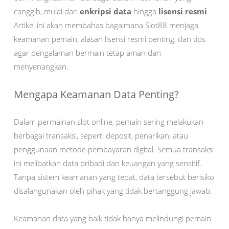
canggih, mulai dari
enkripsi data
hingga
lisensi resmi
.
Artikel ini akan membahas bagaimana Slot88 menjaga
keamanan pemain, alasan lisensi resmi penting, dan tips
agar pengalaman bermain tetap aman dan
menyenangkan.
Mengapa Keamanan Data Penting?
Dalam permainan slot online, pemain sering melakukan
berbagai transaksi, seperti deposit, penarikan, atau
penggunaan metode pembayaran digital. Semua transaksi
ini melibatkan data pribadi dan keuangan yang sensitif.
Tanpa sistem keamanan yang tepat, data tersebut berisiko
disalahgunakan oleh pihak yang tidak bertanggung jawab.
Keamanan data yang baik tidak hanya melindungi pemain