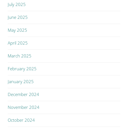
July 2025
June 2025
May 2025
April 2025
March 2025
February 2025
January 2025
December 2024
November 2024
October 2024