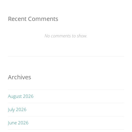
Recent Comments
No comments to show.
Archives
August 2026
July 2026
June 2026