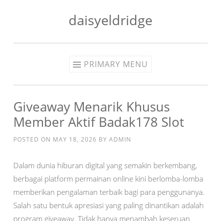
daisyeldridge
Skip
to
content
PRIMARY MENU
Giveaway Menarik Khusus
Member Aktif Badak178 Slot
POSTED ON
MAY 18, 2026
BY
ADMIN
Dalam dunia hiburan digital yang semakin berkembang,
berbagai platform permainan online kini berlomba-lomba
memberikan pengalaman terbaik bagi para penggunanya.
Salah satu bentuk apresiasi yang paling dinantikan adalah
program giveaway. Tidak hanya menambah keseruan