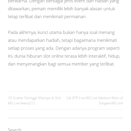
berwarna. Dengan berbagai jenis event dan hadiah yang
ditawarkan, pemain memiliki lebih banyak alasan untuk
tetap terlibat dan menikmati permainan.
Pada akhirnya, kunci utama bukan hanya soal menang
atau mendapatkan hadiah, tetapi bagaimana menikmati
setiap proses yang ada. Dengan adanya program seperti
ini, dunia hiburan slot online terasa lebih interaktif, hidup,
dan menyenangkan bagi semua member yang terlibat.
Post
10 Scatter Tertinggi Nilainya di Slot
Cek RTP Live MG Live Sebelum Main di
MG Live Arena212
Fangwin88 Link
navigation
Search