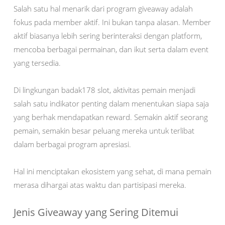
Salah satu hal menarik dari program giveaway adalah
fokus pada member aktif. Ini bukan tanpa alasan. Member
aktif biasanya lebih sering berinteraksi dengan platform,
mencoba berbagai permainan, dan ikut serta dalam event
yang tersedia.
Di lingkungan
badak178 slot
, aktivitas pemain menjadi
salah satu indikator penting dalam menentukan siapa saja
yang berhak mendapatkan reward. Semakin aktif seorang
pemain, semakin besar peluang mereka untuk terlibat
dalam berbagai program apresiasi.
Hal ini menciptakan ekosistem yang sehat, di mana pemain
merasa dihargai atas waktu dan partisipasi mereka.
Jenis Giveaway yang Sering Ditemui