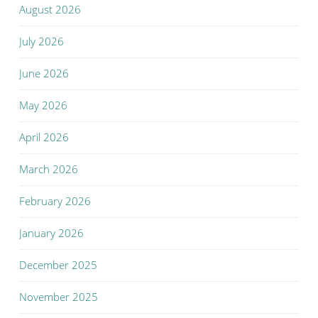
August 2026
July 2026
June 2026
May 2026
April 2026
March 2026
February 2026
January 2026
December 2025
November 2025