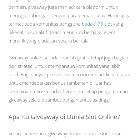
bermain, giveaway juga menjadi cara platform untuk
menjaga hubungan dengan para pemain setia. Hal ini juga
terlihat pada komunitas pengguna
badak178 slot
yang
dikenal cukup aktif dalam mengikuti berbagai event
menarik yang diadakan secara berkala.
Giveaway bukan sekadar hadiah gratis, tetapi juga bagian
dari strategi untuk membangun komunitas yang lebih
solid. Bagi banyak pemain, momen ini menjadi kesempatan
untuk mendapatkan bonus tambahan di luar hasil
permainan mereka. Tidak heran jika setiap pengumuman
giveaway selalu disambut dengan antusias tinggi.
Apa Itu Giveaway di Dunia Slot Online?
Secara sederhana, giveaway dalam konteks slot online