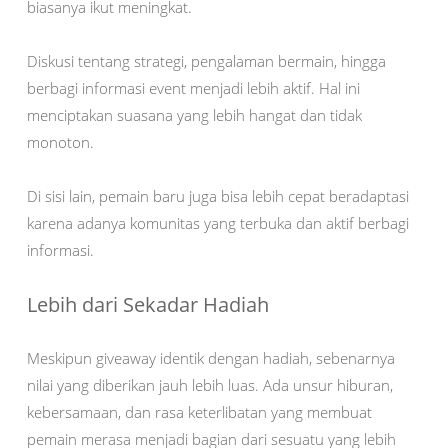
biasanya ikut meningkat.
Diskusi tentang strategi, pengalaman bermain, hingga
berbagi informasi event menjadi lebih aktif. Hal ini
menciptakan suasana yang lebih hangat dan tidak
monoton.
Di sisi lain, pemain baru juga bisa lebih cepat beradaptasi
karena adanya komunitas yang terbuka dan aktif berbagi
informasi.
Lebih dari Sekadar Hadiah
Meskipun giveaway identik dengan hadiah, sebenarnya
nilai yang diberikan jauh lebih luas. Ada unsur hiburan,
kebersamaan, dan rasa keterlibatan yang membuat
pemain merasa menjadi bagian dari sesuatu yang lebih