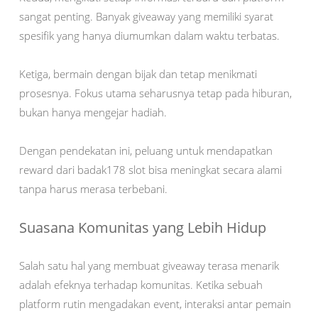
sangat penting. Banyak giveaway yang memiliki syarat
spesifik yang hanya diumumkan dalam waktu terbatas.
Ketiga, bermain dengan bijak dan tetap menikmati
prosesnya. Fokus utama seharusnya tetap pada hiburan,
bukan hanya mengejar hadiah.
Dengan pendekatan ini, peluang untuk mendapatkan
reward dari
badak178 slot
bisa meningkat secara alami
tanpa harus merasa terbebani.
Suasana Komunitas yang Lebih Hidup
Salah satu hal yang membuat giveaway terasa menarik
adalah efeknya terhadap komunitas. Ketika sebuah
platform rutin mengadakan event, interaksi antar pemain